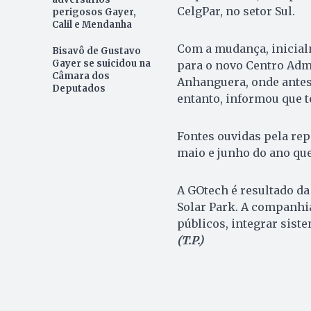
CelgPar, no setor Sul.
perigosos Gayer,
Calil e Mendanha
Com a mudança, inicial
Bisavô de Gustavo
Gayer se suicidou na
para o novo Centro Admi
Câmara dos
Anhanguera, onde antes
Deputados
entanto, informou que te
Fontes ouvidas pela re
maio e junho do ano qu
A GOtech é resultado da
Solar Park. A companhia
públicos, integrar sist
(T.P.)