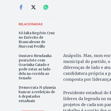
RELACIONADAS
Só falta Rogério Cruz
no Exército de
Brancaleone de
Marconi Perillo
Anápolis. Mas, num enco
Gustavo Mendanha
posta foto com
municipal do partido, 
Gracinha Caiado e
diferenças de lado e atu
pode estar ao lado
candidatura própria a p
dela na corrida ao
Senado
composta por liderança
Democrata 35 planeja
bancar a reeleição de
Presidente estadual do 
6 deputados
líderes da legenda no 
estaduais
projetos de cada um par
trabalho é a união dos