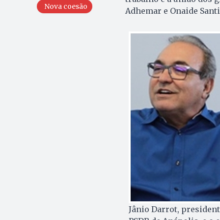
Nova coesão
Adhemar e Onaide Santil
Jânio Darrot, presiden