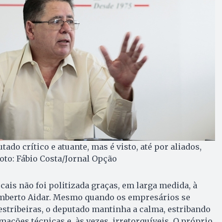
tado crítico e atuante, mas é visto, até por aliados,
to: Fábio Costa/Jornal Opção
cais não foi politizada graças, em larga medida, à
mberto Aidar. Mesmo quando os empresários se
estribeiras, o deputado mantinha a calma, estribando
mações técnicas e, às vezes, irretorquíveis. O próprio