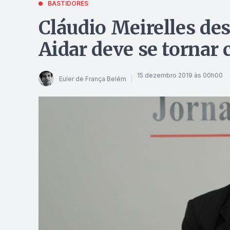
BASTIDORES
Cláudio Meirelles d
Aidar deve se tornar 
15 dezembro 2019 às 00h00
Euler de França Belém