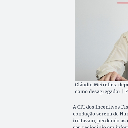
Cláudio Meirelles: depu
como desagregador | Fo
A CPI dos Incentivos Fis
condução serena de Hu
irritavam, perdendo as 
seu raciocínio em infor