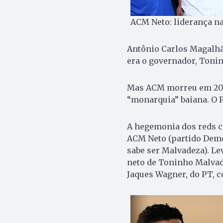
ACM Neto: liderança na
Antônio Carlos Magalhã
era o governador, Toni
Mas ACM morreu em 2007
“monarquia” baiana. O P
A hegemonia dos reds c
ACM Neto (partido Demo
sabe ser Malvadeza). Le
neto de Toninho Malvad
Jaques Wagner, do PT, 