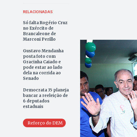
RELACIONADAS
Só falta Rogério Cruz
no Exército de
Brancaleone de
Marconi Perillo
Gustavo Mendanha
posta foto com
Gracinha Caiado e
pode estar ao lado
dela na corrida ao
Senado
Democrata 35 planeja
bancar a reeleição de
6 deputados
estaduais
Reforço do DEM