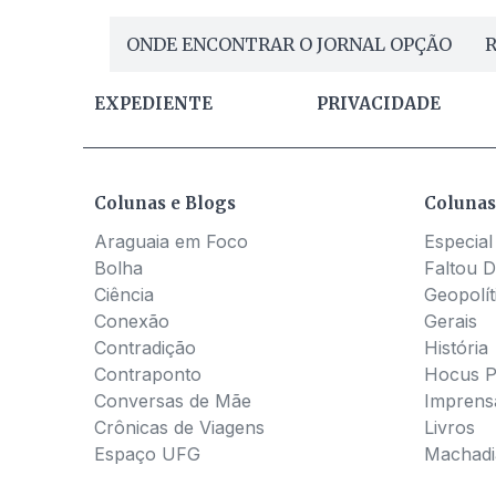
ONDE ENCONTRAR O JORNAL OPÇÃO
R
EXPEDIENTE
PRIVACIDADE
Colunas e Blogs
Colunas
Araguaia em Foco
Especial
Bolha
Faltou D
Ciência
Geopolít
Conexão
Gerais
Contradição
História
Contraponto
Hocus 
Conversas de Mãe
Imprens
Crônicas de Viagens
Livros
Espaço UFG
Machadia