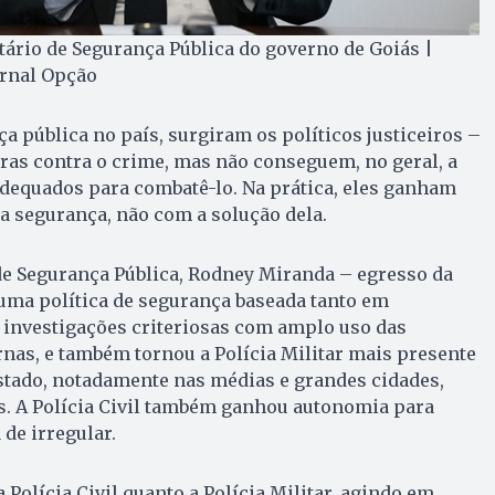
ário de Segurança Pública do governo de Goiás |
ornal Opção
a pública no país, surgiram os políticos justiceiros –
as contra o crime, mas não conseguem, no geral, a
adequados para combatê-lo. Na prática, eles ganham
da segurança, não com a solução dela.
de Segurança Pública, Rodney Miranda – egresso da
u uma política de segurança baseada tanto em
r, investigações criteriosas com amplo uso das
nas, e também tornou a Polícia Militar mais presente
stado, notadamente nas médias e grandes cidades,
. A Polícia Civil também ganhou autonomia para
 de irregular.
a Polícia Civil quanto a Polícia Militar, agindo em