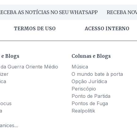
ECEBA AS NOTÍCIAS NO SEU WHATSAPP
RECEBA NOV
TERMOS DE USO
ACESSO INTERNO
 e Blogs
Colunas e Blogs
 da Guerra Oriente Médio
Música
izer
O mundo bate à porta
ica
Opção Jurídica
Periscópio
Ponto de Partida
Pocus
Pontos de Fuga
a
Realpolitik
nices...