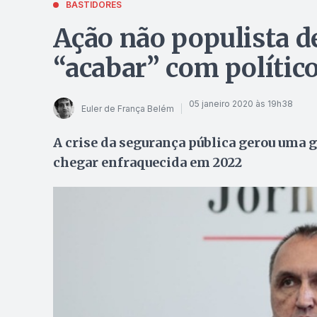
BASTIDORES
Ação não populista 
“acabar” com político
05 janeiro 2020 às 19h38
Euler de França Belém
A crise da segurança pública gerou uma g
chegar enfraquecida em 2022