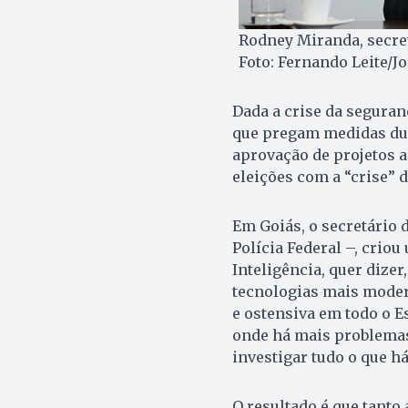
Rodney Miranda, secret
Foto: Fernando Leite/J
Dada a crise da seguranç
que pregam medidas dur
aprovação de projetos 
eleições com a “crise” 
Em Goiás, o secretário 
Polícia Federal –, crio
Inteligência, quer dize
tecnologias mais moder
e ostensiva em todo o E
onde há mais problemas
investigar tudo o que há
O resultado é que tanto 