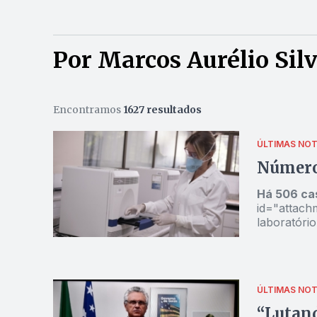
Por Marcos Aurélio Sil
Encontramos
1627 resultados
ÚLTIMAS NOT
Número 
Há 506 ca
id="attach
laboratóri
Foto: SES/Divulgação[
Secretaria
o número d
Goiânia (9)
ÚLTIMAS NOT
(1). Um ca
Goiás. Os dados 
“Lutand