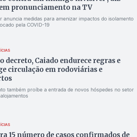
Goiás. Os dados são os que estão registrados no banco de
 em pronunciamento na TV
entro de Informações Estratégicas em Vigilância em Saúde
 Goiás. Há ainda 506 casos suspeitos em investigação no
 anuncia medidas para amenizar impactos do isolamento
vocado pela COVID-19
amente suspeitas de novos casos de Covid-19, seguindo
nte as orientações do Ministério da Saúde para a
ão de novos registros.
ÍCIAS
 decreto, Caiado endurece regras e
ge circulação em rodoviárias e
rtos
o também proíbe a entrada de novos hóspedes no setor
 alojamentos
ÍCIAS
ra 15 número de casos confirmados de