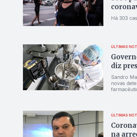
corona
Há 303 cas
ÚLTIMAS NOT
Governo
diz pre
Sandro Mab
novas dete
farmacêuti
ÚLTIMAS NOT
Coronav
na arre