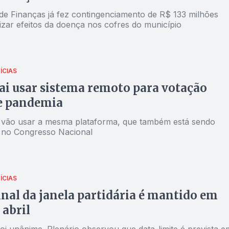
 de Finanças já fez contingenciamento de R$ 133 milhões
izar efeitos da doença nos cofres do município
ÍCIAS
ai usar sistema remoto para votação
e pandemia
vão usar a mesma plataforma, que também está sendo
 no Congresso Nacional
ÍCIAS
inal da janela partidária é mantido em
 abril
oi unânime. Plenário observou que data-limite é prevista e