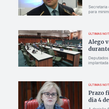
Secretaria
para minim
ÚLTIMAS NOT
Alego v
durant
Deputados 
implantada
ÚLTIMAS NOT
Prazo f
dia 4 de
A decisão f