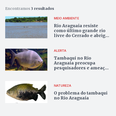
Encontramos
3 resultados
MEIO AMBIENTE
Rio Araguaia resiste
como último grande rio
livre do Cerrado e abriga
peixes gigantes
ameaçados (conheça as
espécies)
ALERTA
Tambaqui no Rio
Araguaia preocupa
pesquisadores e ameaça
biodiversidade do
Cerrado
NATUREZA
O problema do tambaqui
no Rio Araguaia