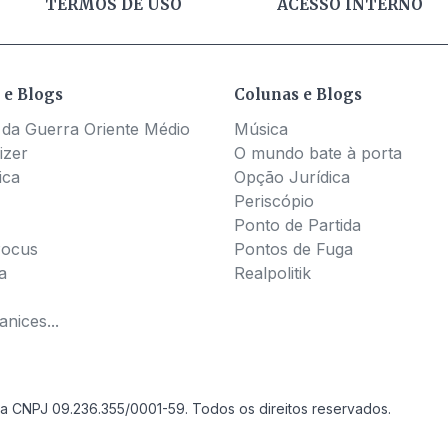
TERMOS DE USO
ACESSO INTERNO
 e Blogs
Colunas e Blogs
 da Guerra Oriente Médio
Música
izer
O mundo bate à porta
ica
Opção Jurídica
Periscópio
Ponto de Partida
Pocus
Pontos de Fuga
a
Realpolitik
nices...
a CNPJ 09.236.355/0001-59. Todos os direitos reservados.