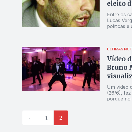
eleito 
Entre os ca
Lucas Vergí
políticas e
eleito dep
principais
ÚLTIMAS NOT
Vídeo d
Bruno M
visuali
Um vídeo d
(26/6), faz
porque no e
noivo reso
junto com 
companheir
←
1
2
Beyoncé, "B
Backstreet