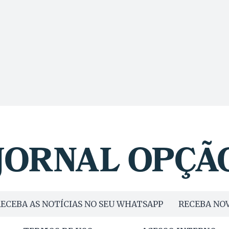
 um beijo, o noivo entregou uma rosa para a noiva. Veja o
vídeo abaixo: https://www.youtube.com/watch?v=BT0hj6VTFzU
ECEBA AS NOTÍCIAS NO SEU WHATSAPP
RECEBA NOV