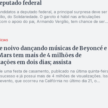
deputado federal
ndidatos a deputado federal, a principal surpresa deve ser
lio, do Solidariedade. O garoto é hábil nas articulações
 com o apoio do pai, Armando Vergílio, tem chance de ser
utado federal. O deputado estadual Ney Nogueira é um dos
 coordenadores da campanha de Lucas Vergílio.
ÍCIAS
e noivo dançando músicas de Beyoncé e
ars tem mais de 4 milhões de
zações em dois dias; assista
e uma festa de casamento, publicado na última quinta-feir
 sucesso e já possui mais de 4 milhões de visualizações. Is
vento, que ocorreu na Califórnia no último dia 21, o
lveu surpreender sua noiva com coreografias bem ensaiad
os padrinhos de casamento. Sean Rajaee encantou sua
a ao som de várias músicas, incluindo "Crazy in Love" da
ootylicious" do Destiny's Child e "I Want It That Way" do
 Boys. Ao final, o grupo dançou "Marry You" de Bruno