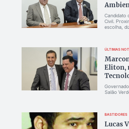
Ambient
Candidato 
Civil. Pro
escolha, d
ÚLTIMAS NOT
Marconi
Eliton,
Tecnolo
Governador
Salão Verd
BASTIDORES
Lucas V