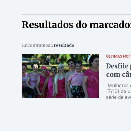
Resultados do marcador
Encontramos
1 resultado
ÚLTIMAS NOT
Desfile
com câ
Mulheres que lutam contra o câncer de mama participaram domingo
(7/10) de 
série de e
doença. O evento foi organizado pelo segundo ano consecutivo pelo
grupo Rosa
Congresso 
otimismo, 
enfrentam 