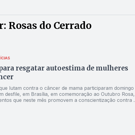
: Rosas do Cerrado
ÍCIAS
 para resgatar autoestima de mulheres
ncer
um desfile, em Brasília, em comemoração ao Outubro Rosa,
ventos que neste mês promovem a conscientização contra 
s do Cerrado, com apoio da bancada feminina do
Nacional. O objetivo, segundo os organizadores, é “levar
bom humor, alegria de viver e disposição” para mulheres q
o câncer de mama, doença que muitas vezes afeta