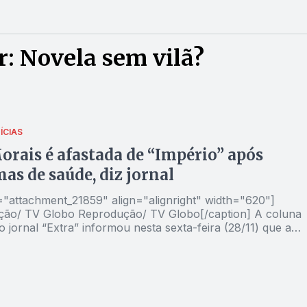
: Novela sem vilã?
ÍCIAS
orais é afastada de “Império” após
as de saúde, diz jornal
d="attachment_21859" align="alignright" width="620"]
Reprodução/ TV Globo[/caption] A coluna
o jornal “Extra” informou nesta sexta-feira (28/11) que a
a Morais será temporariamente afastada da novela Império, 
devido a problemas de saúde. As cenas da vilã Cora
ndo reescritas pelo autor da trama, Aguinaldo Silva.
publicação, Drica foi diagnosticada com labirintite. A atriz
tou um longo tratamento contra leucemia em 2010, chego