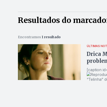
Resultados do marcador
Encontramos
1 resultado
ÚLTIMAS NOT
Drica M
problem
[caption i
“Telinha” d
atriz Dric
TV Globo, 
estariam se
Conforme a 
que enfren