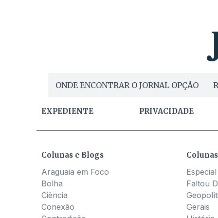
juntou à co
"sobressalente". Contudo, a chapa já está se
com proces
é Ismerim 
governador
individuais
procurações. É certo que os presidentes de partido 
com a poss
ONDE ENCONTRAR O JORNAL OPÇÃO
R
juiz.
EXPEDIENTE
PRIVACIDADE
Colunas e Blogs
Colunas
Araguaia em Foco
Especial
Bolha
Faltou D
Ciência
Geopolít
Conexão
Gerais