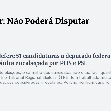
r: Não Poderá Disputar
efere 51 candidaturas a deputado federa
inha encabeçada por PHS e PSL
e eleições, o caminho dos candidatos não é tão fácil quan
 E o Tribunal Regional Eleitoral (TRE) tem trabalhado muito
ituações consideradas irregulares. Porém, nenhum caso foi
 quanto o da coligação encabeçada pelo PHS e pelo PSL. A
e deputados federais formada por PHS, PSL, PEN, PTC,
oi indeferida pelo TRE, no fim da semana passada. Com
1 candidatos à Câmara Federal ficam, até o momento,
isputar o pleito do dia 5 de outubro. A situação é a