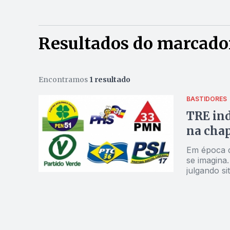
Resultados do marcado
Encontramos
1 resultado
BASTIDORES
TRE ind
na chap
Em época d
se imagina.
julgando s
tão grande
chapinha d
PMN e PV f
isso, os 5
impedidos de d