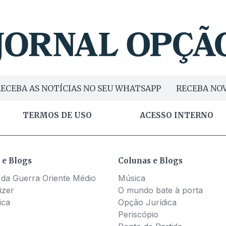
ligação "de última hora". Provém daí o candidato
 preparando para entrar
so para barrar a decisão. Quem está à frente da questão
Medina, chefe da equipe jurídica da campanha do
 Marconi Perillo (PSDB). A chapa irá apresentar recursos
 e um coletivo. Os candidatos já estão, inclusive, assinando 
estão animados
ibilidade e já se reuniram com uma equipe jurídica e com o
ECEBA AS NOTÍCIAS NO SEU WHATSAPP
RECEBA NOV
TERMOS DE USO
ACESSO INTERNO
 e Blogs
Colunas e Blogs
 da Guerra Oriente Médio
Música
izer
O mundo bate à porta
ica
Opção Jurídica
Periscópio