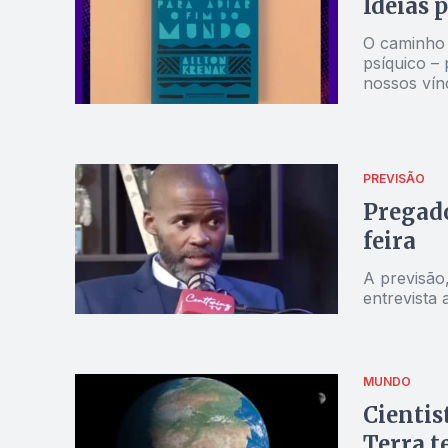
Ideias 
O caminho 
psíquico – 
nossos vín
PREVISÃO
Pregado
feira
A previsão
entrevist
MUNDO
Cientis
Terra 