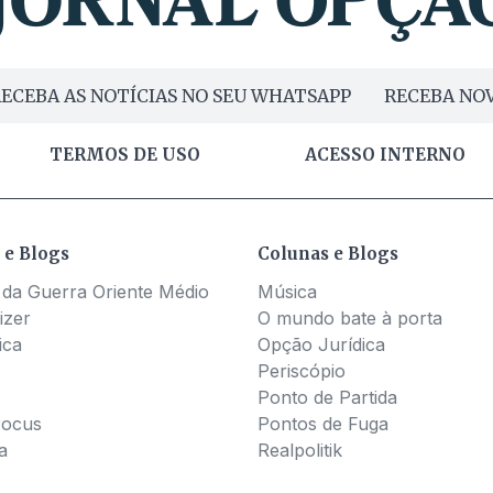
ECEBA AS NOTÍCIAS NO SEU WHATSAPP
RECEBA NOV
TERMOS DE USO
ACESSO INTERNO
 e Blogs
Colunas e Blogs
 da Guerra Oriente Médio
Música
izer
O mundo bate à porta
ica
Opção Jurídica
Periscópio
Ponto de Partida
Pocus
Pontos de Fuga
a
Realpolitik