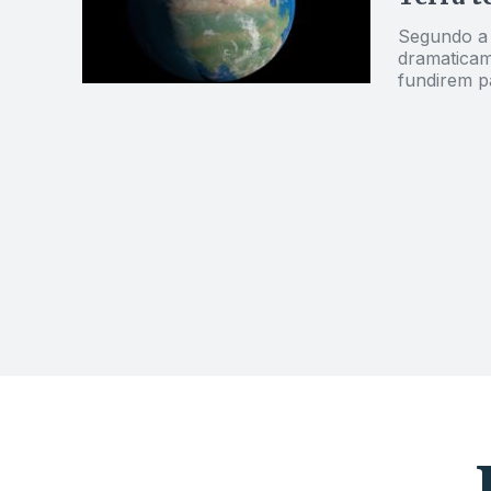
Segundo a 
dramaticam
fundirem p
grande part