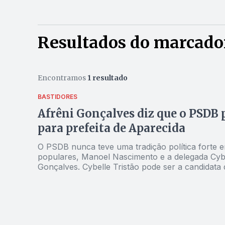
Resultados do marcador:
Encontramos
1 resultado
BASTIDORES
Afrêni Gonçalves diz que o PSDB 
para prefeita de Aparecida
O PSDB nunca teve uma tradição política forte 
populares, Manoel Nascimento e a delegada Cybel
Gonçalves. Cybelle Tristão pode ser a candidata do PSDB a prefeita de Aparecida? “As conversas estão se
iniciando. Mas, sim, Cybelle pode ser candidata
pública. O coronel Silvio Benedito, um homem sé
verdade, estamos bem servidos no município.”