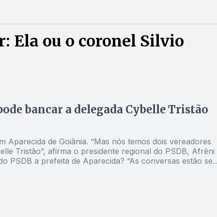
 Ela ou o coronel Silvio
pode bancar a delegada Cybelle Tristão
em Aparecida de Goiânia. “Mas nós temos dois vereadores
le Tristão”, afirma o presidente regional do PSDB, Afrêni
. Ela tem discurso, comunica-se bem e é da área de seguran
rio e competente, também pode ser candidato a prefeito. 