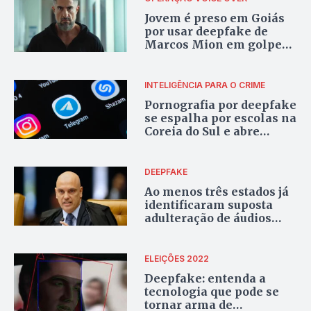
Jovem é preso em Goiás
por usar deepfake de
Marcos Mion em golpes
com sites falsos
INTELIGÊNCIA PARA O CRIME
Pornografia por deepfake
se espalha por escolas na
Coreia do Sul e abre
debate
DEEPFAKE
Ao menos três estados já
identificaram suposta
adulteração de áudios
com IA na pré-campanha
eleitoral
ELEIÇÕES 2022
Deepfake: entenda a
tecnologia que pode se
tornar arma de