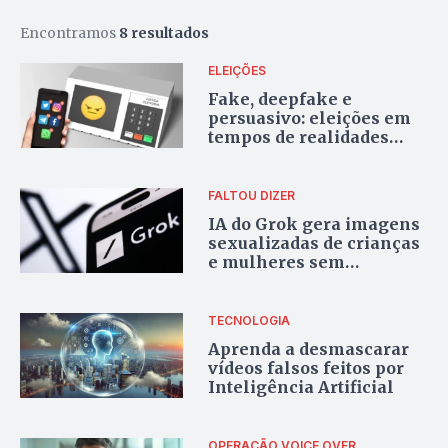
Encontramos
8 resultados
ELEIÇÕES
Fake, deepfake e
persuasivo: eleições em
tempos de realidades
fabricadas
FALTOU DIZER
IA do Grok gera imagens
sexualizadas de crianças
e mulheres sem
consentimento e acende
alerta sobre violência
TECNOLOGIA
Aprenda a desmascarar
vídeos falsos feitos por
Inteligência Artificial
OPERAÇÃO VOICE OVER