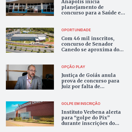
Anápolis inicia
planejamento de
concurso para a Saúde e
autoriza vagas
temporárias
OPORTUNIDADE
Com 46 mil inscritos,
concurso de Senador
Canedo se aproxima do
fim das inscrições
OPÇÃO PLAY
Justiça de Goiás anula
prova de concurso para
Juiz por falta de
acessibilidade a
candidato com TEA
GOLPE EM INSCRIÇÃO
Instituto Verbena alerta
para “golpe do Pix”
durante inscrições do
concurso de Senador