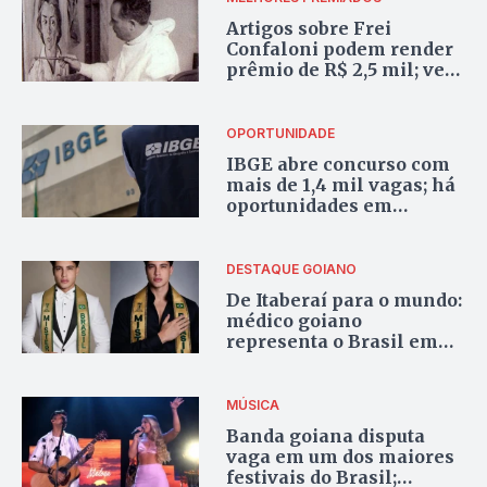
Artigos sobre Frei
Confaloni podem render
prêmio de R$ 2,5 mil; veja
como participar
OPORTUNIDADE
IBGE abre concurso com
mais de 1,4 mil vagas; há
oportunidades em
Goiânia e salários de até
R$ 5,2 mil
DESTAQUE GOIANO
De Itaberaí para o mundo:
médico goiano
representa o Brasil em
concurso internacional
nas Filipinas
MÚSICA
Banda goiana disputa
vaga em um dos maiores
festivais do Brasil;