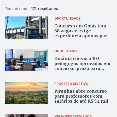
Encontramos
174 resultados
OPORTUNIDADE
Concurso em Goiás tem
68 vagas e exige
experiência apenas para
um cargo
FIQUE LIGADO
Goiânia convoca 102
pedagogos aprovados em
concurso; prazo para
entrega de documentos
vai até 7 de agosto
PROCESSO SELETIVO
Piranhas abre concurso
para professores com
salários de até R$ 5,1 mil
MELHORES PREMIADOS