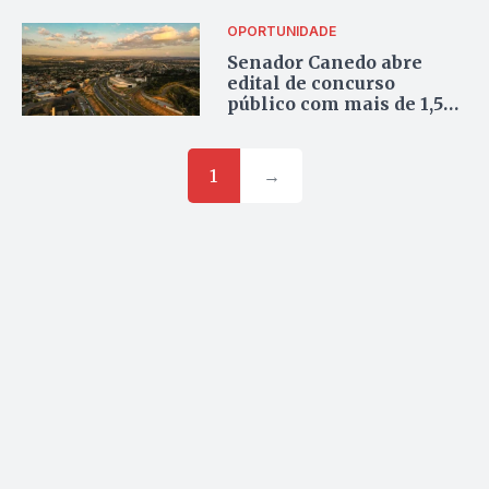
Canedo; veja o site
correto
OPORTUNIDADE
Senador Canedo abre
edital de concurso
público com mais de 1,5
mil vagas efetivas
1
→