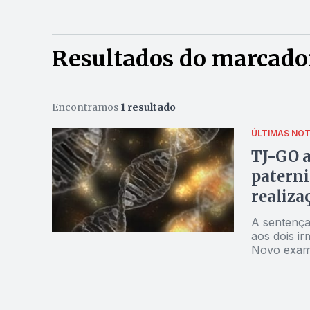
Resultados do marcador
Encontramos
1 resultado
ÚLTIMAS NOT
TJ-GO a
paterni
realiza
A sentença
aos dois i
Novo exame
60 mil, e n