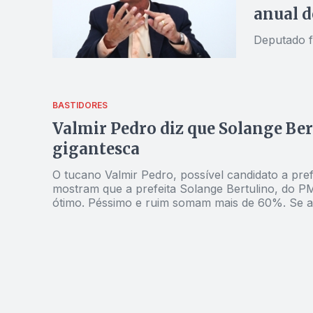
anual d
Deputado f
BASTIDORES
Valmir Pedro diz que Solange Ber
gigantesca
O tucano Valmir Pedro, possível candidato a pre
mostram que a prefeita Solange Bertulino, do PMDB, está “muito fra
ótimo. Péssimo e ruim somam mais de 60%. Se a
unida, bancando apenas um candidato, fará o pr