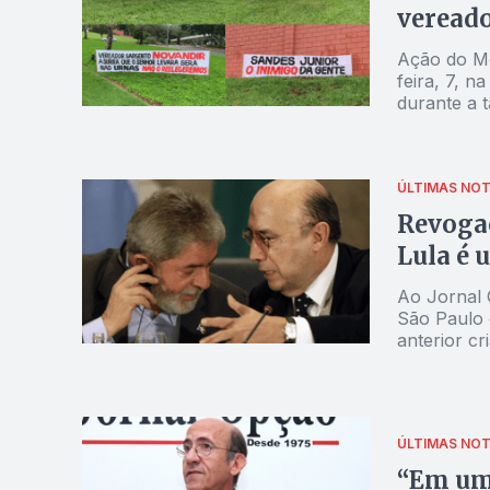
Ação do Mo
feira, 7, n
durante a t
ÚLTIMAS NOT
Revogaç
Lula é 
Ao Jornal 
São Paulo o
anterior c
"descente
ÚLTIMAS NOT
“Em uma