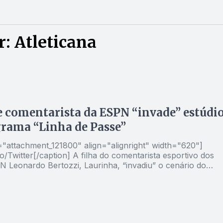
: Atleticana
e comentarista da ESPN “invade” estúdi
rama “Linha de Passe”
d="attachment_121800" align="alignright" width="620"]
ion] A filha do comentarista esportivo dos
N Leonardo Bertozzi, Laurinha, “invadiu” o cenário do
se” no final do programa da quinta-feira, 6. Em um show
a, a jovem torcedora do Atlético-MG — o mesmo time do pa
lpite de 2 a 0 a favor do Galo na final do Campeonato
“Levei 30 anos para chegar à bancada do
da fiquei nervoso para caramba. Ela chegou aos 9 e já tiro