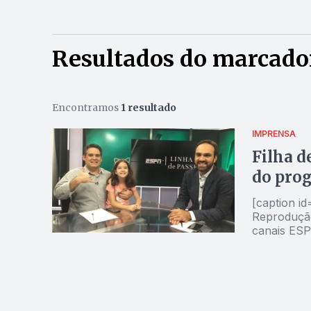
Resultados do marcador
Encontramos
1 resultado
IMPRENSA
Filha d
do prog
[caption i
Reprodução/Twitter[/capt
canais ESP
“Linha de Pas
de simpati
— deu o pa
Mineiro contra o Cruzeiro. 
Linha e ain