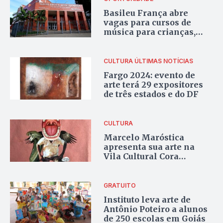
Basileu França abre
vagas para cursos de
música para crianças,
jovens e adultos
CULTURA
ÚLTIMAS NOTÍCIAS
Fargo 2024: evento de
arte terá 29 expositores
de três estados e do DF
CULTURA
Marcelo Maróstica
apresenta sua arte na
Vila Cultural Cora
Coralina
GRATUITO
Instituto leva arte de
Antônio Poteiro a alunos
de 250 escolas em Goiás