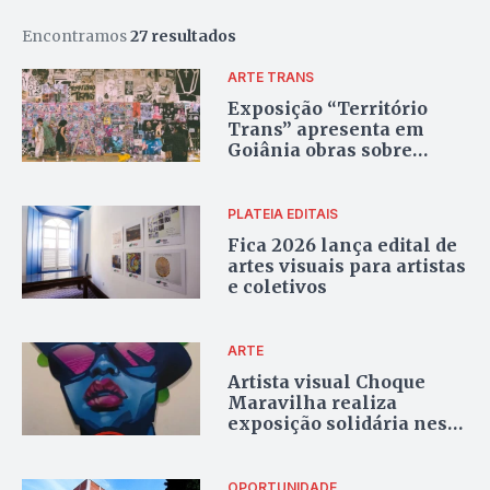
Encontramos
27 resultados
ARTE TRANS
Exposição “Território
Trans” apresenta em
Goiânia obras sobre
corpo, identidade e
memória
PLATEIA EDITAIS
Fica 2026 lança edital de
artes visuais para artistas
e coletivos
ARTE
Artista visual Choque
Maravilha realiza
exposição solidária neste
sábado no Centro de
Goiânia
OPORTUNIDADE