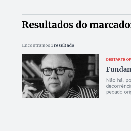
Resultados do marcador
Encontramos
1 resultado
DESTARTE
OP
Fundame
Não há, po
decorrência
pecado orig
e por conta