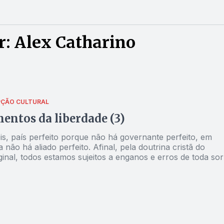
: Alex Catharino
ÇÃO CULTURAL
ntos da liberdade (3)
is, país perfeito porque não há governante perfeito, em
 não há aliado perfeito. Afinal, pela doutrina cristã do
inal, todos estamos sujeitos a enganos e erros de toda sor
 do pecado é que foi inventado o “regime legal”