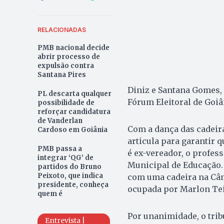
RELACIONADAS
PMB nacional decide
abrir processo de
expulsão contra
Santana Pires
Diniz e Santana Gomes, 
PL descarta qualquer
Fórum Eleitoral de Goiâ
possibilidade de
reforçar candidatura
de Vanderlan
Com a dança das cadeira
Cardoso em Goiânia
articula para garantir 
PMB passa a
é ex-vereador, o profes
integrar ‘QG’ de
Municipal de Educação. 
partidos do Bruno
Peixoto, que indica
com uma cadeira na Câm
presidente, conheça
ocupada por Marlon Tei
quem é
Por unanimidade, o trib
Entrevista |