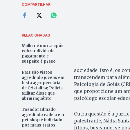
COMPARTILHAR
RELACIONADAS
Mulher é morta após
cobrar dívida de
pagamento e
suspeito é preso
sociedade. Isto é, os co
PMs são vistos
transcendem para além 
agredindo jovens em
festa agropecuária
Psicologia de Goiás (CR
de Cristalina; Polícia
que proporcione um am
Militar disse que
psicólogo escolar educac
abriu inquérito
Tosador filmado
Outra questão é a partic
agredindo cadela em
pet shop é indiciado
palestrante, Nádia Sant
por maus-tratos
filhos, buscando, se po