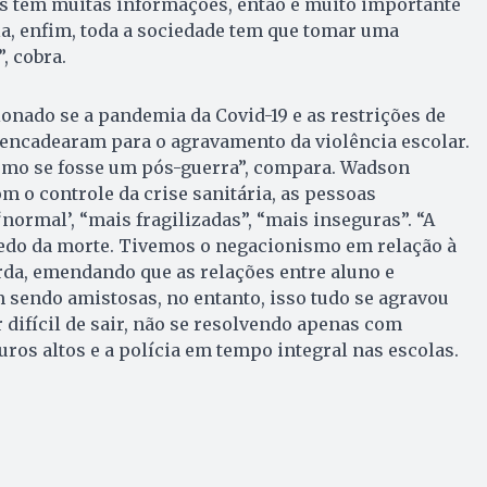
es têm muitas informações, então é muito importante
ola, enfim, toda a sociedade tem que tomar uma
, cobra.
ionado se a pandemia da Covid-19 e as restrições de
sencadearam para o agravamento da violência escolar.
como se fosse um pós-guerra”, compara. Wadson
m o controle da crise sanitária, as pessoas
normal’, “mais fragilizadas”, “mais inseguras”. “A
edo da morte. Tivemos o negacionismo em relação à
rda, emendando que as relações entre aluno e
 sendo amistosas, no entanto, isso tudo se agravou
 difícil de sair, não se resolvendo apenas com
uros altos e a polícia em tempo integral nas escolas.