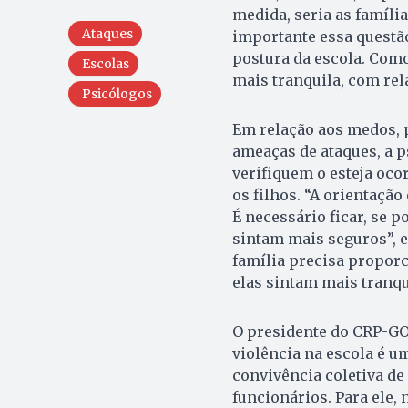
medida, seria as famíli
Ataques
importante essa questão 
postura da escola. Como
Escolas
mais tranquila, com rela
Psicólogos
Em relação aos medos,
ameaças de ataques, a p
verifiquem o esteja ocor
os filhos. “A orientação
É necessário ficar, se p
sintam mais seguros”, e
família precisa proporc
elas sintam mais tranqu
O presidente do CRP-GO,
violência na escola é 
convivência coletiva de 
funcionários. Para ele, 