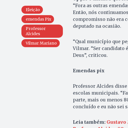
“Fora as outras emendas
Eleição
Então, nós continuamos
compromisso não era com
emendas Pix
deputado na ocasião.
Professor
Alcides
“Qual município que peg
Vilmar Mariano
Vilmar. “Ser candidato 
Deus”, criticou.
Emendas pix
Professor Alcides diss
escolas municipais. “Fa
parte, mais ou menos 80
concluído e eu não sei s
Leia também:
Gustavo 