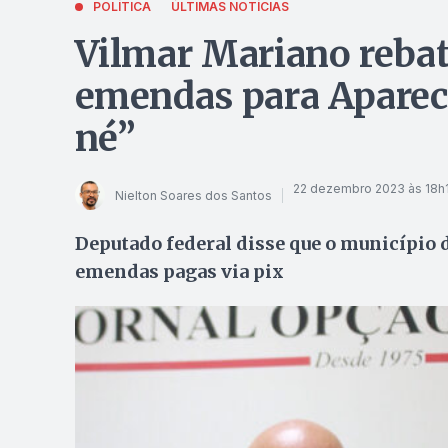
POLÍTICA
ÚLTIMAS NOTÍCIAS
Vilmar Mariano rebat
emendas para Apareci
né”
22 dezembro 2023 às 18h
Nielton Soares dos Santos
Deputado federal disse que o município d
emendas pagas via pix