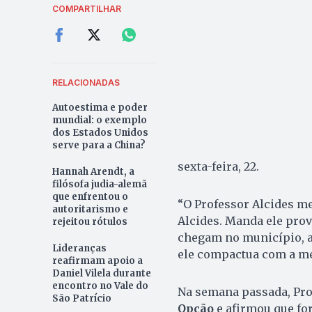
COMPARTILHAR
RELACIONADAS
Autoestima e poder
mundial: o exemplo
dos Estados Unidos
serve para a China?
sexta-feira, 22.
Hannah Arendt, a
filósofa judia-alemã
que enfrentou o
“O Professor Alcides me
autoritarismo e
Alcides. Manda ele prov
rejeitou rótulos
chegam no município, as
Lideranças
ele compactua com a me
reafirmam apoio a
Daniel Vilela durante
encontro no Vale do
Na semana passada, Pro
São Patrício
Opção
e afirmou que fo