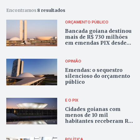
Encontramos
8 resultados
ORÇAMENTO PÚBLICO
Bancada goiana destinou
mais de R$ 730 milhões
em emendas PIX desde
2023; recurso em 2026
chegam a R$ 200
milhões
OPINIÃO
Emendas: o sequestro
silencioso do orçamento
público
E O PIX
Cidades goianas com
menos de 10 mil
habitantes receberam R$
62,3 milhões em
emendas Pix
POLÍTICA