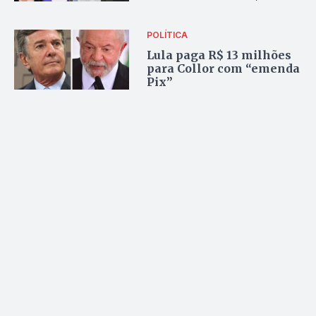
metade não recebeu
emenda pix
POLÍTICA
Lula paga R$ 13 milhões
para Collor com “emenda
Pix”