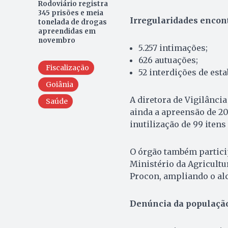
Rodoviário registra
345 prisões e meia
Irregularidades encon
tonelada de drogas
apreendidas em
novembro
5.257 intimações;
626 autuações;
Fiscalização
52 interdições de es
Goiânia
A diretora de Vigilância
Saúde
ainda a apreensão de 2
inutilização de 99 iten
O órgão também partici
Ministério da Agricultu
Procon, ampliando o alc
Denúncia da populaçã