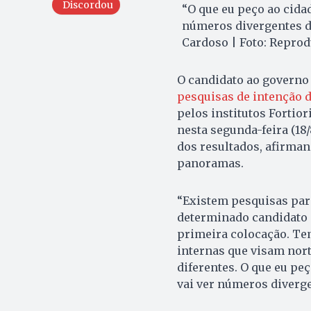
Discordou
“O que eu peço ao cida
números divergentes d
Cardoso | Foto: Repro
O candidato ao governo 
pesquisas de intenção d
pelos institutos Fortio
nesta segunda-feira (18/
dos resultados, afirma
panoramas.
“Existem pesquisas par
determinado candidato à
primeira colocação. Tem
internas que visam nor
diferentes. O que eu pe
vai ver números diverge