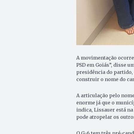
A movimentação ocorre 
PSD em Goiás”, disse um
presidência do partido,
construir o nome do can
A articulação pelo nome
enorme já que o municíp
indica, Lissauer está na
pode atropelar os outr
O G-6 tem três pré-candi