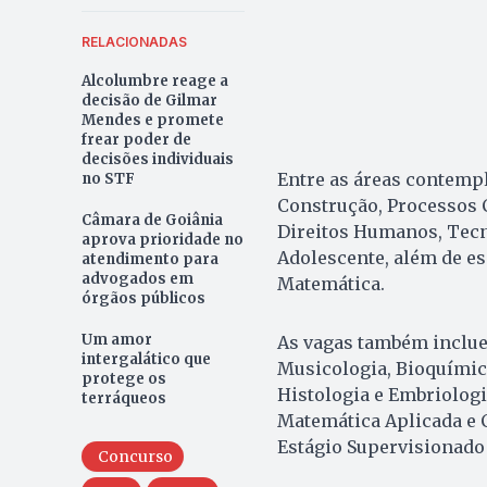
RELACIONADAS
Alcolumbre reage a
decisão de Gilmar
Mendes e promete
frear poder de
decisões individuais
Entre as áreas contemp
no STF
Construção, Processos C
Câmara de Goiânia
Direitos Humanos, Tecn
aprova prioridade no
Adolescente, além de es
atendimento para
advogados em
Matemática.
órgãos públicos
Um amor
As vagas também inclue
intergalático que
Musicologia, Bioquímica
protege os
Histologia e Embriologi
terráqueos
Matemática Aplicada e C
Estágio Supervisionado
Concurso