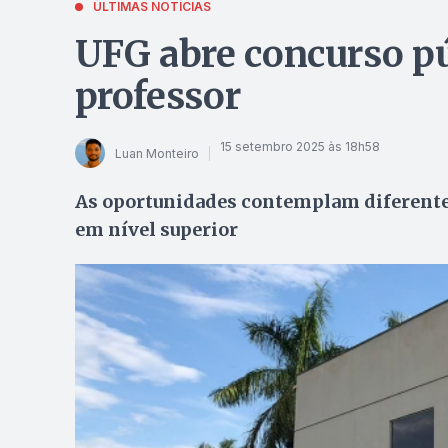
ÚLTIMAS NOTÍCIAS
UFG abre concurso pú
professor
15 setembro 2025 às 18h58
Luan Monteiro
As oportunidades contemplam diferente
em nível superior