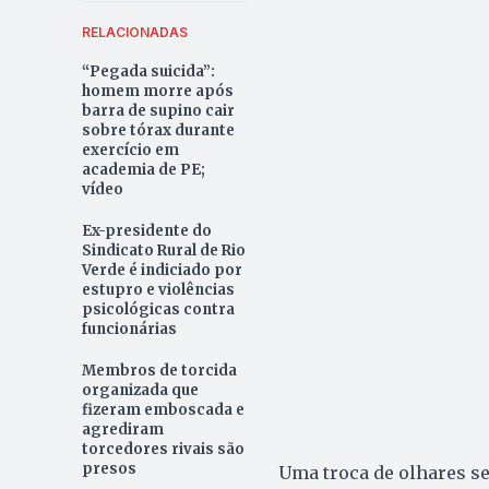
RELACIONADAS
“Pegada suicida”:
homem morre após
barra de supino cair
sobre tórax durante
exercício em
academia de PE;
vídeo
Ex-presidente do
Sindicato Rural de Rio
Verde é indiciado por
estupro e violências
psicológicas contra
funcionárias
Membros de torcida
organizada que
fizeram emboscada e
agrediram
torcedores rivais são
presos
Uma troca de olhares se