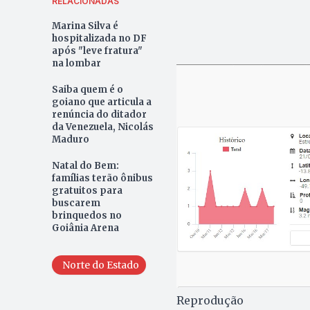
RELACIONADAS
Marina Silva é
hospitalizada no DF
após "leve fratura"
na lombar
Saiba quem é o
goiano que articula a
renúncia do ditador
da Venezuela, Nicolás
Maduro
Natal do Bem:
famílias terão ônibus
gratuitos para
buscarem
brinquedos no
Goiânia Arena
Norte do Estado
Reprodução