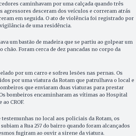
torcedores caminhavam por uma calçada quando três
os agressores desceram dos veículos e correram atrás
reram em seguida. O ato de violência foi registrado por
igilância de uma residência.
ava um bastão de madeira que se partiu ao golpear um
no chão. Foram cerca de dez pancadas no corpo da
pelado por um carro e sofreu lesões nas pernas. Os
dos por uma viatura da Rotam que patrulhava o local e
ombeiros que enviaram duas viaturas para prestar
. Os bombeiros encaminharam as vítimas ao Hospital
e ao CROF.
 testemunhas no local aos policiais da Rotam, os
 subiam a Rua 257 do bairro quando foram alcançados
smos fugiram ao ouvir a sirene da viatura.