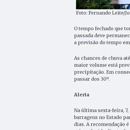
Foto: Fernando Leite/J
O tempo fechado que tom
passada deve permanece
a previsão do tempo em
As chances de chuva até 
maior volume está previ
precipitação. Em conse
passar dos 30º.
Alerta
Na última sexta-feira, 7
barragens no Estado pa
dias. A recomendação é q