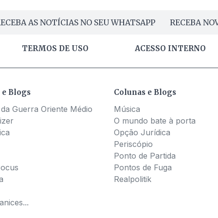
ECEBA AS NOTÍCIAS NO SEU WHATSAPP
RECEBA NOV
TERMOS DE USO
ACESSO INTERNO
 e Blogs
Colunas e Blogs
 da Guerra Oriente Médio
Música
izer
O mundo bate à porta
ica
Opção Jurídica
Periscópio
Ponto de Partida
Pocus
Pontos de Fuga
a
Realpolitik
nices...