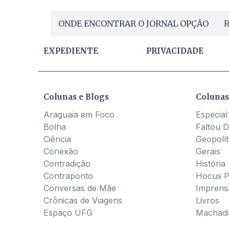
ONDE ENCONTRAR O JORNAL OPÇÃO
R
EXPEDIENTE
PRIVACIDADE
Colunas e Blogs
Colunas
Araguaia em Foco
Especial
Bolha
Faltou D
Ciência
Geopolít
Conexão
Gerais
Contradição
História
Contraponto
Hocus 
Conversas de Mãe
Imprens
Crônicas de Viagens
Livros
Espaço UFG
Machadia