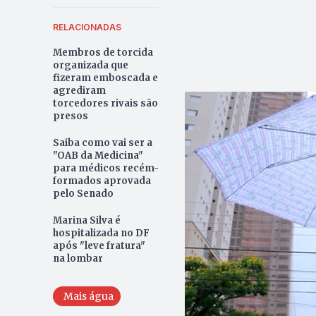
RELACIONADAS
Membros de torcida
organizada que
fizeram emboscada e
agrediram
torcedores rivais são
presos
Saiba como vai ser a
"OAB da Medicina"
para médicos recém-
formados aprovada
pelo Senado
Marina Silva é
hospitalizada no DF
após "leve fratura"
na lombar
Mais água