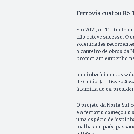
Ferrovia custou R$ 
Em 2021, o TCU tentou c
não obteve sucesso. O e
solenidades recorrente
o canteiro de obras da 
prometiam empenho para
Juquinha foi empossado
de Goiás. Já Ulisses As
à família do ex-presiden
O projeto da Norte-Sul c
e a ferrovia começou a 
uma espécie de ‘espinha
malhas no país, passand
bilhões.