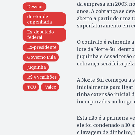
da empresa em 2003, no 
Desvios
anos. A cobrança se dev
diretor de
aberto a partir de uma 
engenharia
superfaturamento em co
Ex-deputado
federal
O contrato é referente 
Ex-presidente
lote da Norte-Sul dentro
Juquinha e Assad terão d
Governo Lula
cobrança será feita pela 
Juquinha
R$ 94 milhões
A Norte-Sul começou a s
inicialmente para ligar
TCU
Valec
tinha extensão inicial 
incorporados ao longo 
Esta não é a primeira v
ele foi condenado a 10 
e lavagem de dinheiro,