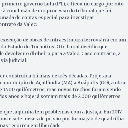
primeiro governo Lula (PT), e ficou no cargo por oito
e à conclusão de um processo do tribunal que foi
tomada de contas especial para investigar
ntrato da Valec.
a execução de obras de infraestrutura ferroviária em um
 do Estado do Tocantins. O tribunal decidiu que
e devolver o dinheiro para a Valec. Caso contrário, a
via judicial.
er construída há mais de três décadas. Projetada
 o município de Açailândia (MA) a Anápolis (GO), a obra
de 1.500 quilômetros, mas novos trechos foram sendo
dos anos e hoje já somam mais de 2.000 quilômetros.
ez que Juquinha tem problemas com a Justiça. Em 2017
anos e sete meses de prisão por formação de quadrilha
 mas recorreu em liberdade.