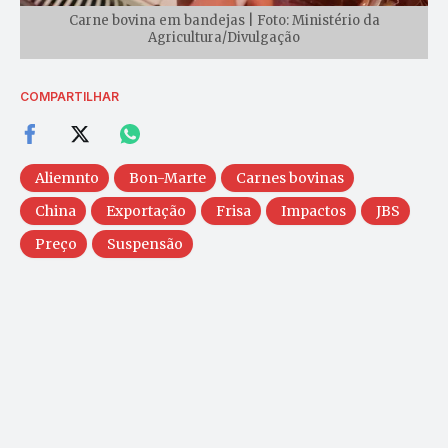
Carne bovina em bandejas | Foto: Ministério da
Agricultura/Divulgação
COMPARTILHAR
Aliemnto
Bon-Marte
Carnes bovinas
China
Exportação
Frisa
Impactos
JBS
Preço
Suspensão