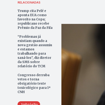
RELACIONADAS
Trump cita Pelé e
aponta EUA como
favorito na Copa;
republicano recebe
Prêmio da Paz da Fifa
“Problemas já
existiam quando a
nova gestão assumiu
e estamos
trabalhando para
saná-los”, diz diretor
da SMS sobre
relatório do TCM
Congresso derruba
vetos e torna
obrigatório teste
toxicológico para 1ª
CNH
Imbróglio