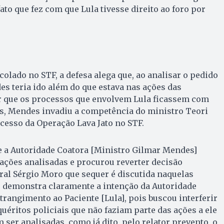
fato que fez com que Lula tivesse direito ao foro por
olado no STF, a defesa alega que, ao analisar o pedido
es teria ido além do que estava nas ações das
r que os processos que envolvem Lula ficassem com
s, Mendes invadiu a competência do ministro Teori
ocesso da Operação Lava Jato no STF.
ue a Autoridade Coatora [Ministro Gilmar Mendes]
 ações analisadas e procurou reverter decisão
eral Sérgio Moro que sequer é discutida naquelas
 demonstra claramente a intenção da Autoridade
rangimento ao Paciente [Lula], pois buscou interferir
éritos policiais que não faziam parte das ações a ele
m ser analisadas, como já dito, pelo relator prevento, o