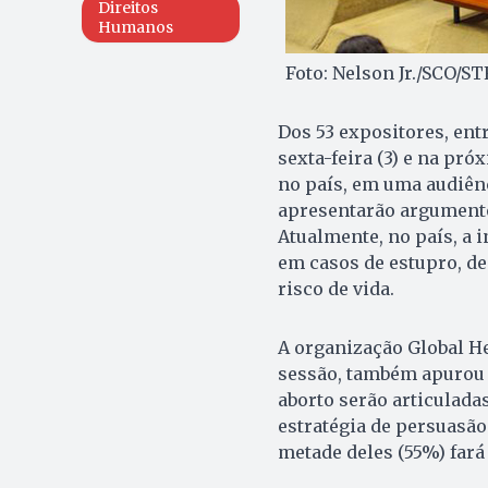
Direitos
Humanos
Foto: Nelson Jr./SCO/ST
Dos 53 expositores, entr
sexta-feira (3) e na pró
no país, em uma audiênc
apresentarão argumento
Atualmente, no país, a 
em casos de estupro, de
risco de vida.
A organização Global Hea
sessão, também apurou 
aborto serão articuladas
estratégia de persuasão
metade deles (55%) fará