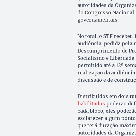
autoridades da Organiza
do Congresso Nacional e
governamentais.
No total, o STF recebeu
audiência, pedida pela 
Descumprimento de Prec
Socialismo e Liberdade 
permitido até a 12ª sema
realização da audiência
discussão e de construç
Distribuídos em dois tu
habilitados
poderão defe
cada bloco, eles poderã
esclarecer algum ponto
que terá duração máxima
autoridades da Organiza