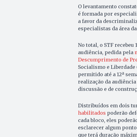
O levantamento constat
é formada por especialis
a favor da descriminali
especialistas da área da
No total, o STF recebeu
audiência, pedida pela
Descumprimento de Pre
Socialismo e Liberdade 
permitido até a 12ª sema
realização da audiência
discussão e de construç
Distribuídos em dois tu
habilitados
poderão defe
cada bloco, eles poderã
esclarecer algum ponto
que terá duração máxima