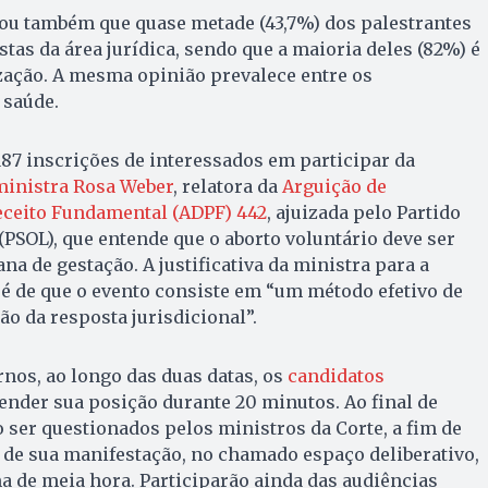
ou também que quase metade (43,7%) dos palestrantes
tas da área jurídica, sendo que a maioria deles (82%) é
zação. A mesma opinião prevalece entre os
 saúde.
 187 inscrições de interessados em participar da
ministra Rosa Weber
, relatora da
Arguição de
ceito Fundamental (ADPF) 442
, ajuizada pelo Partido
(PSOL), que entende que o aborto voluntário deve ser
na de gestação. A justificativa da ministra para a
 é de que o evento consiste em “um método efetivo de
ão da resposta jurisdicional”.
rnos, ao longo das duas datas, os
candidatos
nder sua posição durante 20 minutos. Ao final de
o ser questionados pelos ministros da Corte, a fim de
 de sua manifestação, no chamado espaço deliberativo,
 de meia hora. Participarão ainda das audiências