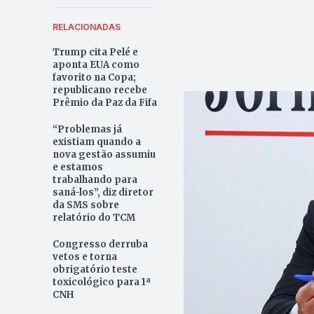
RELACIONADAS
Trump cita Pelé e
aponta EUA como
favorito na Copa;
republicano recebe
Prêmio da Paz da Fifa
“Problemas já
existiam quando a
nova gestão assumiu
e estamos
trabalhando para
saná-los”, diz diretor
da SMS sobre
relatório do TCM
Congresso derruba
vetos e torna
obrigatório teste
toxicológico para 1ª
CNH