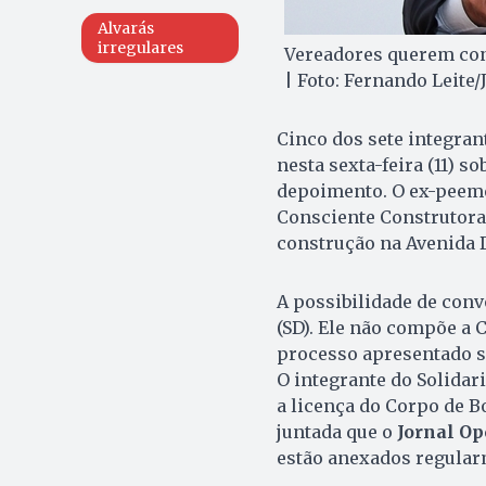
Alvarás
irregulares
Vereadores querem con
| Foto: Fernando Leite
Cinco dos sete integra
nesta sexta-feira (11) s
depoimento. O ex-peemed
Consciente Construtora
construção na Avenida D
A possibilidade de conv
(SD). Ele não compõe a 
processo apresentado s
O integrante do Solidar
a licença do Corpo de B
juntada que o
Jornal Op
estão anexados regular