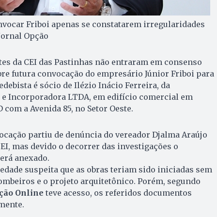
vocar Friboi apenas se constatarem irregularidades
/Jornal Opção
ntes da CEI das Pastinhas não entraram em consenso
obre futura convocação do empresário Júnior Friboi para
ebista é sócio de Ilézio Inácio Ferreira, da
 e Incorporadora LTDA, em edifício comercial em
 com a Avenida 85, no Setor Oeste.
ocação partiu de denúncia do vereador Djalma Araújo
CEI, mas devido o decorrer das investigações o
erá anexado.
iedade suspeita que as obras teriam sido iniciadas sem
ombeiros e o projeto arquitetônico. Porém, segundo
ção Online
teve acesso, os referidos documentos
mente.