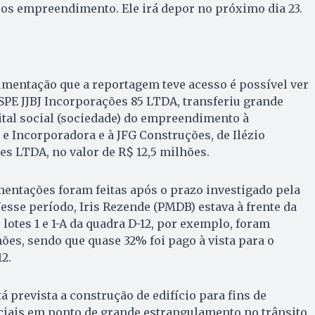
ros empreendimento. Ele irá depor no próximo dia 23.
umentação que a reportagem teve acesso é possível ver
 SPE JJBJ Incorporações 85 LTDA, transferiu grande
ital social (sociedade) do empreendimento à
e Incorporadora e à JFG Construções, de Ilézio
ões LTDA, no valor de R$ 12,5 milhões.
entações foram feitas após o prazo investigado pela
Nesse período, Iris Rezende (PMDB) estava à frente da
s lotes 1 e 1-A da quadra D-12, por exemplo, foram
ões, sendo que quase 32% foi pago à vista para o
2.
prevista a construção de edifício para fins de
ciais em ponto de grande estrangulamento no trânsito