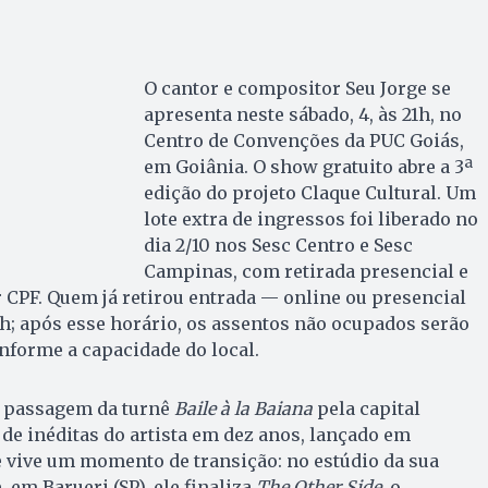
O cantor e compositor Seu Jorge se
apresenta neste sábado, 4, às 21h, no
Centro de Convenções da PUC Goiás,
em Goiânia. O show gratuito abre a 3ª
edição do projeto Claque Cultural. Um
lote extra de ingressos foi liberado no
dia 2/10 nos Sesc Centro e Sesc
Campinas, com retirada presencial e
r CPF. Quem já retirou entrada — online ou presencial
h; após esse horário, os assentos não ocupados serão
onforme a capacidade do local.
a passagem da turnê
Baile à la Baiana
pela capital
de inéditas do artista em dez anos, lançado em
e vive um momento de transição: no estúdio da sua
 em Barueri (SP), ele finaliza
The Other Side
, o