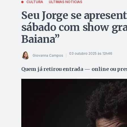
CULTURA
ÚLTIMAS NOTÍCIAS
Seu Jorge se apresen
sábado com show gratu
Baiana”
03 outubro 2025 às 12h46
Giovanna Campos
Quem já retirou entrada — online ou pre