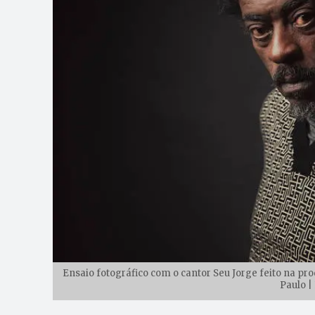
Ensaio fotográfico com o cantor Seu Jorge feito na pr
Paulo |