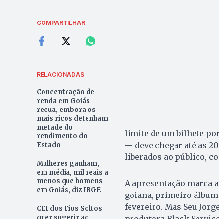
COMPARTILHAR
RELACIONADAS
Concentração de
renda em Goiás
recua, embora os
mais ricos detenham
metade do
limite de um bilhete po
rendimento do
— deve chegar até as 20
Estado
liberados ao público, c
Mulheres ganham,
em média, mil reais a
menos que homens
A apresentação marca 
em Goiás, diz IBGE
goiana, primeiro álbum 
fevereiro. Mas Seu Jorg
CEI dos Fios Soltos
quer sugerir ao
produtora Black Service,