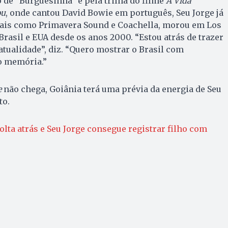
de “Burguesinha” e pela trilha do filme
A Vida
ou
, onde cantou David Bowie em português, Seu Jorge já
vais como Primavera Sound e Coachella, morou em Los
Brasil e EUA desde os anos 2000. “Estou atrás de trazer
atualidade”, diz. “Quero mostrar o Brasil com
o memória.”
e
não chega, Goiânia terá uma prévia da energia de Seu
to.
olta atrás e Seu Jorge consegue registrar filho com