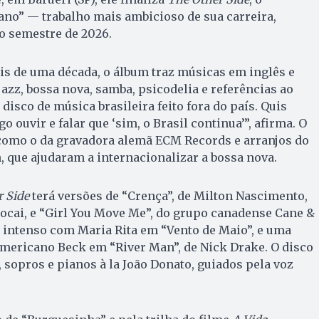
no” — trabalho mais ambicioso de sua carreira,
o semestre de 2026.
is de uma década, o álbum traz músicas em inglês e
azz, bossa nova, samba, psicodelia e referências ao
disco de música brasileira feito fora do país. Quis
o ouvir e falar que ‘sim, o Brasil continua’”, afirma. O
 como o da gravadora alemã ECM Records e arranjos do
 que ajudaram a internacionalizar a bossa nova.
 Side
terá versões de “Crença”, de Milton Nascimento,
rocai, e “Girl You Move Me”, do grupo canadense Cane &
 intenso com Maria Rita em “Vento de Maio”, e uma
americano Beck em “River Man”, de Nick Drake. O disco
sopros e pianos à la João Donato, guiados pela voz