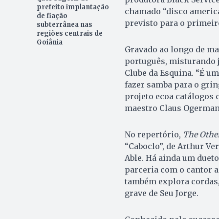
prefeito implantação
chamado “disco america
de fiação
previsto para o primeir
subterrânea nas
regiões centrais de
Goiânia
Gravado ao longo de ma
português, misturando j
Clube da Esquina. “É um 
fazer samba para o gring
projeto ecoa catálogos
maestro Claus Ogerman,
No repertório,
The Other
“Caboclo”, de Arthur Ve
Able. Há ainda um dueto
parceria com o cantor 
também explora cordas, 
grave de Seu Jorge.