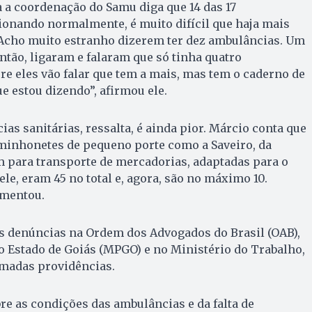
 a coordenação do Samu diga que 14 das 17
ionando normalmente, é muito difícil que haja mais
 “Acho muito estranho dizerem ter dez ambulâncias. Um
ntão, ligaram e falaram que só tinha quatro
e eles vão falar que tem a mais, mas tem o caderno de
e estou dizendo”, afirmou ele.
as sanitárias, ressalta, é ainda pior. Márcio conta que
aminhonetes de pequeno porte como a Saveiro, da
 para transporte de mercadorias, adaptadas para o
le, eram 45 no total e, agora, são no máximo 10.
amentou.
tas denúncias na Ordem dos Advogados do Brasil (OAB),
o Estado de Goiás (MPGO) e no Ministério do Trabalho,
madas providências.
e as condições das ambulâncias e da falta de