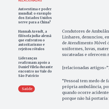
RELACIONADAS
Autoestima e poder
mundial: o exemplo
dos Estados Unidos
serve para a China?
Condutores de Ambulânc
Hannah Arendt, a
filósofa judia-alemã
Linhares, denunciou, e
que enfrentou o
de Atendimento Móvel de
autoritarismo e
uniformes, luvas, mater
rejeitou rótulos
sucateadas e oferecem r
Lideranças
reafirmam apoio a
Daniel Vilela durante
[relacionadas artigos=”
encontro no Vale do
São Patrício
“Pessoal tem medo de fal
própria ambulância, por
Saúde
quando ocorre acidente
porque não há portaria 