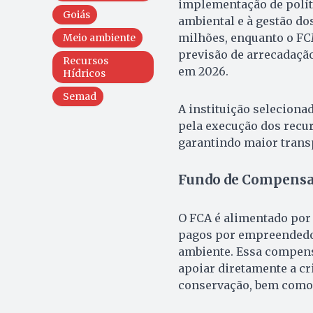
implementação de políti
Goiás
ambiental e à gestão do
milhões, enquanto o FCM
Meio ambiente
previsão de arrecadaçã
Recursos
em 2026.
Hídricos
Semad
A instituição seleciona
pela execução dos recur
garantindo maior transp
Fundo de Compensa
O FCA é alimentado por
pagos por empreendedor
ambiente. Essa compens
apoiar diretamente a c
conservação, bem como 