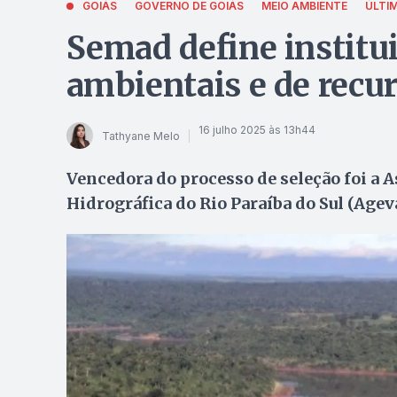
GOIÁS
GOVERNO DE GOIÁS
MEIO AMBIENTE
ÚLTI
Semad define institu
ambientais e de recu
16 julho 2025 às 13h44
Tathyane Melo
Vencedora do processo de seleção foi a 
Hidrográfica do Rio Paraíba do Sul (Agev