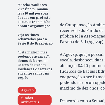
Marcha “Mulheres
Vivas!” em Goiânia
leva 10 mil pessoas
às ruas em protesto
contra o feminicídio,
de Compensação Ambient
aponta organização
recém-criado Fundo de 
Veja os times
pública foi a Associaçã
rebaixados para a
Paraíba do Sul (Agevap)
Série B do Brasileirão
“Está melhor, mas
A Agevap, que já possui
podemos avançar”:
escala, desbancou duas 
donos de bares no
Centro destacam
alcançou 84,50 pontos, 
mudanças e entraves
Hídricos de Bacias Hidr
em empreender na
cooperação a ser firmad
região
podendo ser prorrogado
máximo de dez anos, con
Agevap
fundos
De acordo com a Semad, 
ambientais