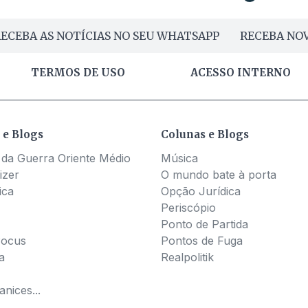
ECEBA AS NOTÍCIAS NO SEU WHATSAPP
RECEBA NOV
TERMOS DE USO
ACESSO INTERNO
 e Blogs
Colunas e Blogs
 da Guerra Oriente Médio
Música
izer
O mundo bate à porta
ica
Opção Jurídica
Periscópio
Ponto de Partida
Pocus
Pontos de Fuga
a
Realpolitik
nices...