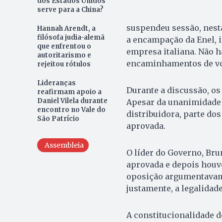
dos Estados Unidos
serve para a China?
suspendeu sessão, nesta 
Hannah Arendt, a
filósofa judia-alemã
a encampação da Enel, is
que enfrentou o
empresa italiana. Não 
autoritarismo e
encaminhamentos de vo
rejeitou rótulos
Lideranças
Durante a discussão, os
reafirmam apoio a
Daniel Vilela durante
Apesar da unanimidade 
encontro no Vale do
distribuidora, parte dos
São Patrício
aprovada.
Assembleia
O líder do Governo, Bru
aprovada e depois houve
oposição argumentavam 
justamente, a legalidade
A constitucionalidade d