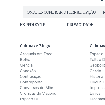
ONDE ENCONTRAR O JORNAL OPÇÃO
R
EXPEDIENTE
PRIVACIDADE
Colunas e Blogs
Colunas
Araguaia em Foco
Especial
Bolha
Faltou D
Ciência
Geopolít
Conexão
Gerais
Contradição
História
Contraponto
Hocus 
Conversas de Mãe
Imprens
Crônicas de Viagens
Livros
Espaço UFG
Machadia