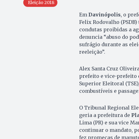
Eleição 2018
Em
Davinópolis
, o pre
Felix Rodovalho (PSDB) 
condutas proibidas a ag
denuncia “abuso do poder
sufrágio durante as ele
reeleição”.
Alex Santa Cruz Oliveira
prefeito e vice-prefeito
Superior Eleitoral (TSE
combustíveis e passagen
O Tribunal Regional El
geria a prefeitura de
Pl
Lima (PR) e sua vice Ma
continuar o mandato, p
fez promeças de manute