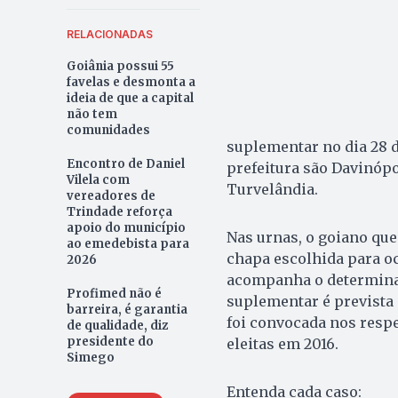
RELACIONADAS
Goiânia possui 55
favelas e desmonta a
ideia de que a capital
não tem
comunidades
suplementar no dia 28 d
Encontro de Daniel
prefeitura são Davinópol
Vilela com
Turvelândia.
vereadores de
Trindade reforça
apoio do município
Nas urnas, o goiano que
ao emedebista para
chapa escolhida para oc
2026
acompanha o determinado
Profimed não é
suplementar é prevista no
barreira, é garantia
foi convocada nos resp
de qualidade, diz
presidente do
eleitas em 2016.
Simego
Entenda cada caso: