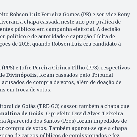
feito Robson Luiz Ferreira Gomes (PR) e seu vice Rony
tiveram a chapa cassada neste ano por prática de
entes públicos em campanha eleitoral. A decisão
 político e de autoridade e captação ilícita de
ições de 2016, quando Robson Luiz era candidato à
 (PPS) e Jofre Pereira Cirineu Filho (PPS), respectivos
 de
Divinópolis
, foram cassados pelo Tribunal
), acusados de compra de votos, além de doação de
s em troca de votos.
eitoral de Goiás (TRE-GO) cassou também a chapa que
analtina de Goiás
. O prefeito David Alves Teixeira
ria Aparecida dos Santos (Pros) foram impedidos de
or compra de votos. Também apurou-se que a chapa
nção de cargos públicos de comissionados e fez