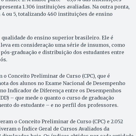
epresenta 1.306 instituições avaliadas. Na outra ponta,
4 ou 5, totalizando 460 instituições de ensino
 qualidade do ensino superior brasileiro. Ele é
 leva em consideração uma série de insumos, como
 pós-graduação e distribuição dos estudantes entre
ós.
 o Conceito Preliminar de Curso (CPC), que é
nota dos alunos no Exame Nacional de Desempenho
, no Indicador de Diferença entre os Desempenhos
IDD) – que mede o quanto o curso de graduação
nto do estudante – e no perfil dos professores.
iveram o Conceito Preliminar de Curso (CPC) e 2.052
tiveram o Índice Geral de Cursos Avaliados da
8 divulgados hoje. Os índices obtidos por cada entidade