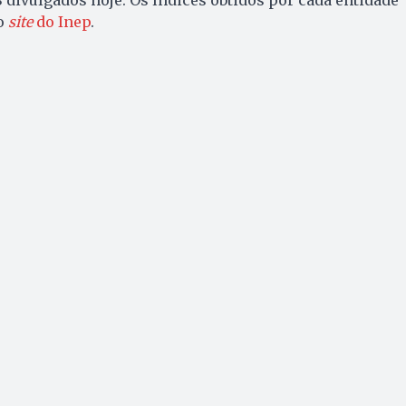
o
site
do Inep
.