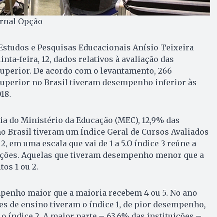
ornal Opção
 Estudos e Pesquisas Educacionais Anísio Teixeira
inta-feira, 12, dados relativos à avaliação das
superior. De acordo com o levantamento, 266
superior no Brasil tiveram desempenho inferior às
18.
ia do Ministério da Educação (MEC), 12,9% das
no Brasil tiveram um Índice Geral de Cursos Avaliados
 2, em uma escala que vai de 1 a 5.O índice 3 reúne a
uições. Aquelas que tiveram desempenho menor que a
os 1 ou 2.
mpenho maior que a maioria recebem 4 ou 5. No ano
ões de ensino tiveram o índice 1, de pior desempenho,
o índice 2. A maior parte – 63,6% das instituições –