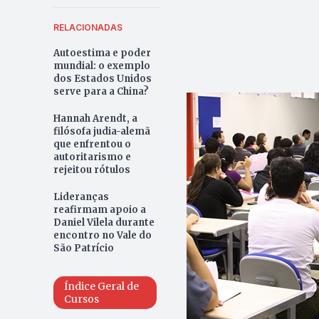
RELACIONADAS
Autoestima e poder
mundial: o exemplo
dos Estados Unidos
serve para a China?
Hannah Arendt, a
filósofa judia-alemã
que enfrentou o
autoritarismo e
rejeitou rótulos
Lideranças
reafirmam apoio a
Daniel Vilela durante
encontro no Vale do
São Patrício
Índice Geral de
Cursos