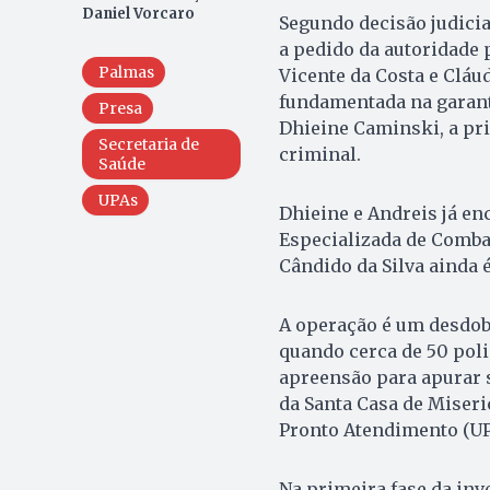
Daniel Vorcaro
Segundo decisão judicia
a pedido da autoridade p
Palmas
Vicente da Costa e Cláu
fundamentada na garanti
Presa
Dhieine Caminski, a pri
Secretaria de
criminal.
Saúde
UPAs
Dhieine e Andreis já e
Especializada de Comba
Cândido da Silva ainda é
A operação é um desdob
quando cerca de 50 pol
apreensão para apurar 
da Santa Casa de Miseri
Pronto Atendimento (UPA
Na primeira fase da inv