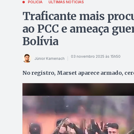
POLÍCIA
ÚLTIMAS NOTÍCIAS
Traficante mais proc
ao PCC e ameaça guerr
Bolívia
03 novembro 2025 às 15h50
Júnior Kamenach
No registro, Marset aparece armado, cer