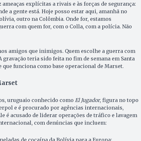
 ameaças explícitas a rivais e às forças de segurança:
de a gente está. Hoje posso estar aqui, amanhã no
olívia, outro na Colômbia. Onde for, estamos
uerra com quem for, com o Colla, com a polícia. Não
mos amigos que inimigos. Quem escolhe a guerra com
 A gravação teria sido feita no fim de semana em Santa
de que funciona como base operacional de Marset.
Marset
nos, uruguaio conhecido como
El Jugador
, figura no topo
terpol e é procurado por agências internacionais,
Ele é acusado de liderar operações de tráfico e lavagem
internacional, com denúncias que incluem:
oneladas de cocaína da Bolívia para a Europa;