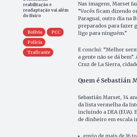
Nas imagens, Marset faz
reabilitação e
readaptação vai além
“Vocês ficam dizendo on
do físico
Paraguai, outro dia na B
preparados para fazer g
Bolívia
PCC
ligo para ninguém.”
Polícia
E conclui: “Melhor ser
Traficante
a gente não se dá bem”.
Cruz de La Sierra, cida
Quem é Sebastián 
Sebastián Marset, 34 a
da lista vermelha da In
incluindo a DEA (EUA). 
de dinheiro em escala 
envio de mais de 16 t