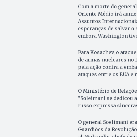
Com a morte do general 
Oriente Médio irá aumen
Assuntos Internacionais
esperanças de salvar o 
embora Washington tive
Para Kosachev, o ataqu
de armas nucleares no I
pela ação contra a emb
ataques entre os EUA e r
O Ministério de Relaçõ
“Soleimani se dedicou a
russo expressa sinceras
O general Soelimani er
Guardiões da Revolução
al-Muhandis, chefe de m