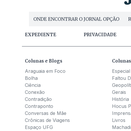
ONDE ENCONTRAR O JORNAL OPÇÃO
R
EXPEDIENTE
PRIVACIDADE
Colunas e Blogs
Colunas
Araguaia em Foco
Especial
Bolha
Faltou D
Ciência
Geopolít
Conexão
Gerais
Contradição
História
Contraponto
Hocus 
Conversas de Mãe
Imprens
Crônicas de Viagens
Livros
Espaço UFG
Machadia