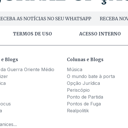
ECEBA AS NOTÍCIAS NO SEU WHATSAPP
RECEBA NOV
TERMOS DE USO
ACESSO INTERNO
 e Blogs
Colunas e Blogs
 da Guerra Oriente Médio
Música
izer
O mundo bate à porta
ica
Opção Jurídica
Periscópio
Ponto de Partida
Pocus
Pontos de Fuga
a
Realpolitik
nices...