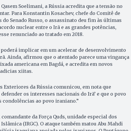
Qasem Soelimani, a Rússia acredita que a tensão no
tar. Para Konstantin Kosachev, chefe do Comitê de
 do Senado Russo, o assassinato deu fim às últimas
acordo nuclear entre o Irã e as grandes potências,
sse renunciado ao tratado em 2018.
e poderá implicar em um acelerar de desenvolvimento
rã. Ainda, afirmou que o atentado parece uma vingança
aixada americana em Bagdá, e acredita em novos
adicias xiitas.
es Exteriores da Rússia comunicou, em nota que
 defender os interesses nacionais do Irã’ e que o povo
 condolências ao povo iraniano.”
a comandante da Força Quds, unidade especial dos
 Islâmica (IRGC). O ataque também matou Abu Mahdi
ilícia iraquiana apoiada pelos iranianos. O Pentágono