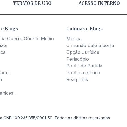
TERMOS DE USO
ACESSO INTERNO
 e Blogs
Colunas e Blogs
 da Guerra Oriente Médio
Música
izer
O mundo bate à porta
ica
Opção Jurídica
Periscópio
Ponto de Partida
Pocus
Pontos de Fuga
a
Realpolitik
nices...
a CNPJ 09.236.355/0001-59. Todos os direitos reservados.