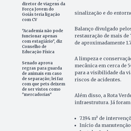
diretor de viagens da
Força Jovem do
sinalização e do entorn
Goiás teria ligação
com CV
Balanço divulgado pelo
"Academia não pode
restauração de mais de
funcionar apenas
com estagiário", diz
de aproximadamente 1.79
Conselho de
Educação Física
A limpeza e conservação
Senado aprova
mecânica em cerca de 5
regras para guarda
para a visibilidade da v
de animais em caso
de separação; lei faz
riscos de acidentes.
com que pets deixem
de ser vistos como
"mercadorias"
Além disso, a Rota Verd
infraestrutura. Já foram
7.194 m² de intervenç
Início da manutenção