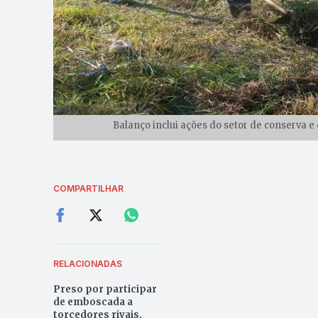
Balanço inclui ações do setor de conserva 
COMPARTILHAR
RELACIONADAS
Preso por participar
de emboscada a
torcedores rivais,