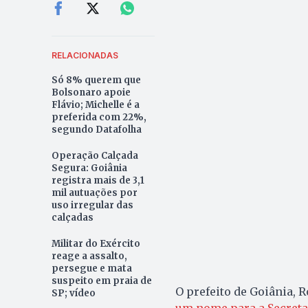
RELACIONADAS
Só 8% querem que
Bolsonaro apoie
Flávio; Michelle é a
preferida com 22%,
segundo Datafolha
Operação Calçada
Segura: Goiânia
registra mais de 3,1
mil autuações por
uso irregular das
calçadas
Militar do Exército
reage a assalto,
persegue e mata
suspeito em praia de
O prefeito de Goiânia, 
SP; vídeo
um nome para a Secreta