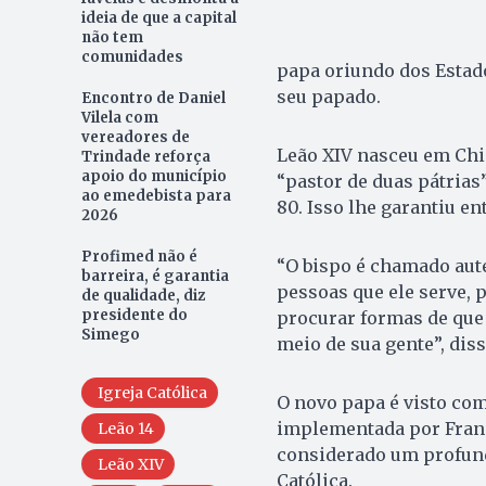
ideia de que a capital
não tem
comunidades
papa oriundo dos Estado
seu papado.
Encontro de Daniel
Vilela com
vereadores de
Leão XIV nasceu em Chi
Trindade reforça
apoio do município
“pastor de duas pátrias
ao emedebista para
80. Isso lhe garantiu e
2026
Profimed não é
“O bispo é chamado aute
barreira, é garantia
pessoas que ele serve, 
de qualidade, diz
presidente do
procurar formas de que
Simego
meio de sua gente”, disse
Igreja Católica
O novo papa é visto com
implementada por Franci
Leão 14
considerado um profundo
Leão XIV
Católica.